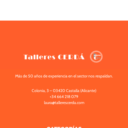
j
o
s
S
.
L
.
V
E
N
T
A
Más de 50 años de experiencia en el sector nos respaldan.
D
E
C
Colonia, 3 – 03420 Castalla (Alicante)
O
C
+34 664 218 079
H
laura@tallerescerda.com
E
S
Y
T
A
L