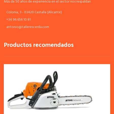
Más de 50 años de experiencia en el sector nos respaldan
Colonia, 3 - 03420 Castalla (Alicante)
+34 96 656 10 81
antonio@tallerescerda.com
Productos recomendados