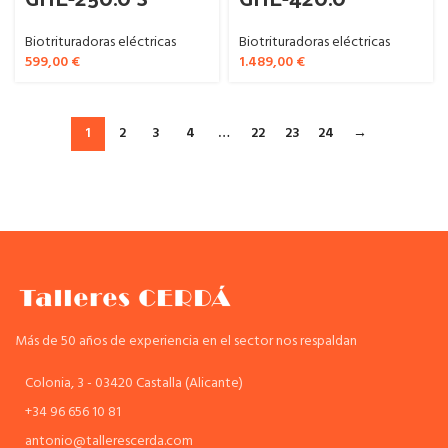
Biotrituradoras eléctricas
Biotrituradoras eléctricas
599,00
€
1.489,00
€
1
2
3
4
…
22
23
24
→
Más de 50 años de experiencia en el sector nos respaldan
Colonia, 3 - 03420 Castalla (Alicante)
+34 96 656 10 81
antonio@tallerescerda.com